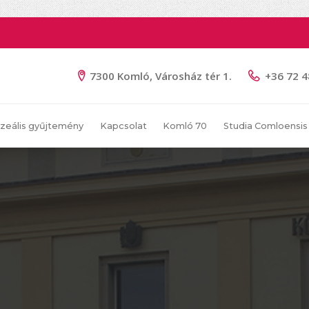
7300 Komló, Városház tér 1.
+36 72 
zeális gyűjtemény
Kapcsolat
Komló 70
Studia Comloensis