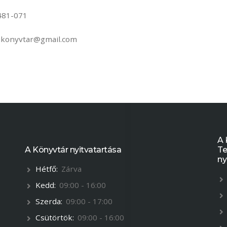
481-071
ikonyvtar@gmail.com
A 
A Könyvtár nyitvatartása
Te
ny
Hétfő:
Zárva
Kedd:
09:00 - 16:00
Szerda:
09:00 - 17:00
Csütörtök:
09:00 - 16:00