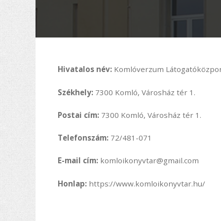
Hivatalos név:
Komlóverzum Látogatóközpont
Székhely:
7300 Komló, Városház tér 1.
Postai cím:
7300 Komló, Városház tér 1.
Telefonszám:
72/481-071
E-mail cím:
komloikonyvtar@gmail.com
Honlap:
https://www.komloikonyvtar.hu/