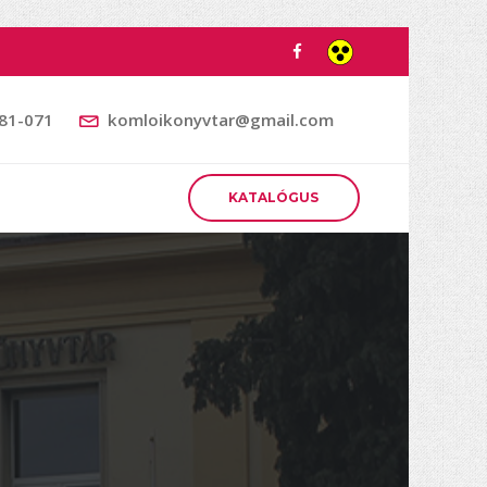
481-071
komloikonyvtar@gmail.com
KATALÓGUS