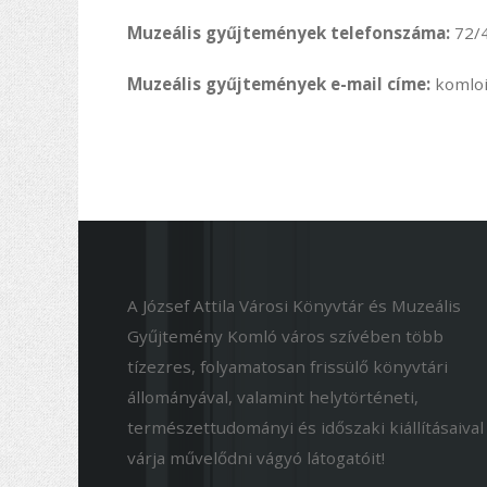
Muzeális gyűjtemények telefonszáma:
72/
Muzeális gyűjtemények e-mail címe:
komlo
A József Attila Városi Könyvtár és Muzeális
Gyűjtemény Komló város szívében több
tízezres, folyamatosan frissülő könyvtári
állományával, valamint helytörténeti,
természettudományi és időszaki kiállításaival
várja művelődni vágyó látogatóit!