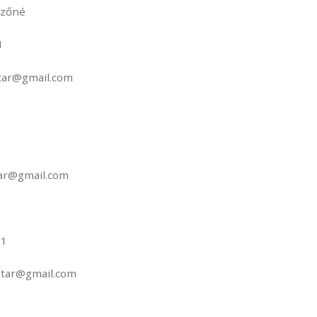
őzőné
1
tar@gmail.com
ar@gmail.com
71
tar@gmail.com