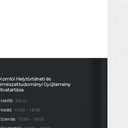
Komlói Helytörténeti és
rmészettudományi Gyűjtemény
itvatartása
Hétfő:
Zárva
Kedd:
10:00 - 18:00
Szerda:
10:00 - 18:00