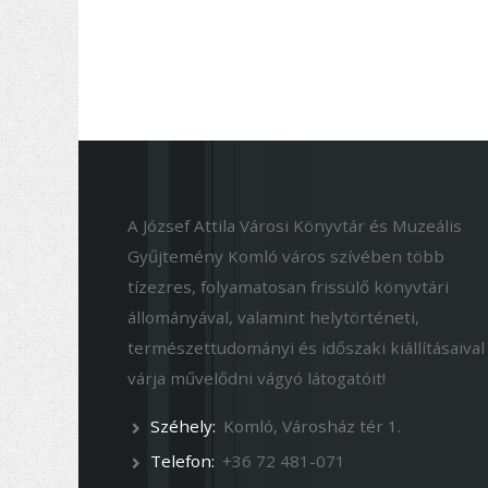
A József Attila Városi Könyvtár és Muzeális
Gyűjtemény Komló város szívében több
tízezres, folyamatosan frissülő könyvtári
állományával, valamint helytörténeti,
természettudományi és időszaki kiállításaival
várja művelődni vágyó látogatóit!
Széhely:
Komló, Városház tér 1.
Telefon:
+36 72 481-071