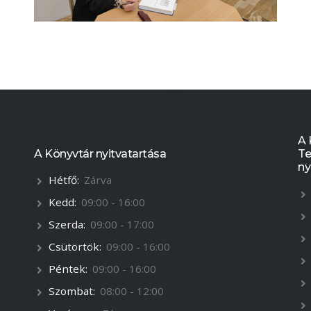
A 
A Könyvtár nyitvatartása
Te
ny
Hétfő:
Zárva
Kedd:
09:00 - 16:00
Szerda:
09:00 - 17:00
Csütörtök:
09:00 - 16:00
Péntek:
09:00 - 16:00
Szombat:
08:00 - 12:00