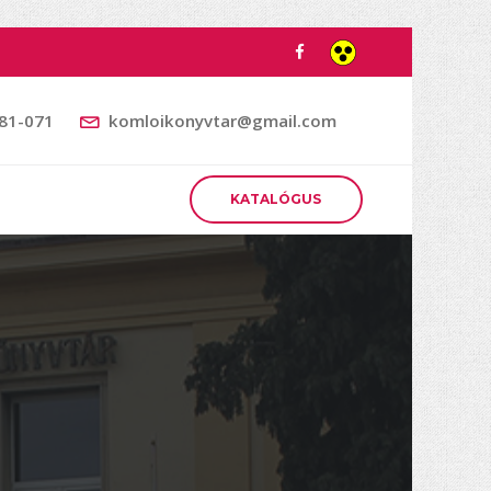
481-071
komloikonyvtar@gmail.com
KATALÓGUS