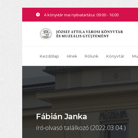
A könyvtár mai nyitvatartása: 09:00 - 16:00
Kezdőlap
Hírek
Rólunk
Könyvtár
Mu
Fábián Janka
író-olvasó találkozó (2022.03.04.)