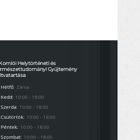
Komlói Helytörténeti és
rmészettudományi Gyűjtemény
itvatartása
Hétfő:
Zárva
Kedd:
10:00 - 18:00
Szerda:
10:00 - 18:00
Csütörtök:
10:00 - 18:00
Péntek:
10:00 - 18:00
Szombat:
10:00 - 18:00