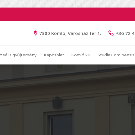
7300 Komló, Városház tér 1.
+36 72 
zeális gyűjtemény
Kapcsolat
Komló 70
Studia Comloensis